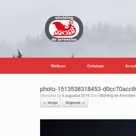
Ga
naar
de
inhoud
Welkom
Ontstaan
Arres
photo-1513538318453-d0cc70acc8
Geplaatst op
9 augustus 2019
door
Stichting de Arrenslee
← Vorige
Volgende →