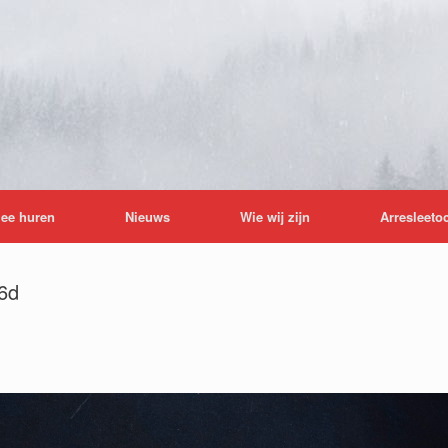
lee huren
Nieuws
Wie wij zijn
Arresleeto
6d