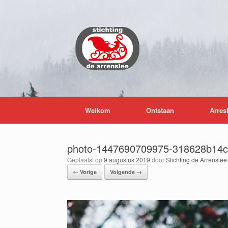
Ga
naar
de
inhoud
Welkom
Ontstaan
Arres
photo-1447690709975-318628b14
Geplaatst op
9 augustus 2019
door
Stichting de Arrenslee
← Vorige
Volgende →