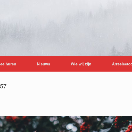
lee huren
Nieuws
Wie wij zijn
Arresleeto
c57