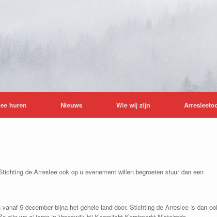
lee huren
Nieuws
Wie wij zijn
Arresleeto
tichting de Arreslee ook op u evenement willen begroeten stuur dan een
anaf 5 december bijna het gehele land door. Stichting de Arreslee is dan oo
zijn we al jaren in Vreeswijk bij Kaarslicht Kerstmarkt Nistelrode,