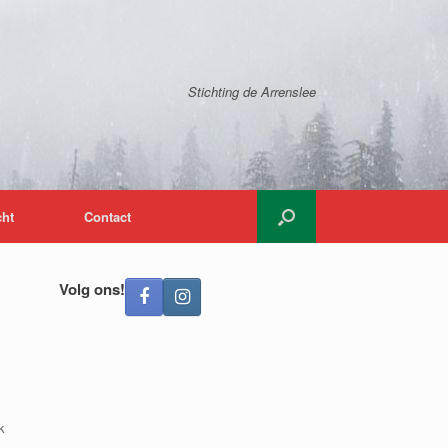
Stichting de Arrenslee
cht
Contact
Volg ons!
k