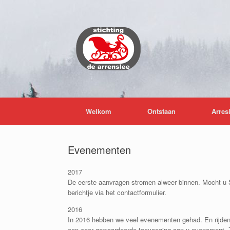
Ga
naar
de
inhoud
Welkom
Ontstaan
Arres
Evenementen
2017
De eerste aanvragen stromen alweer binnen. Mocht u S
berichtje via het contactformulier.
2016
In 2016 hebben we veel evenementen gehad. En rijden v
een zeer gewaardeerde toevoeging aan u evenement. Zo 