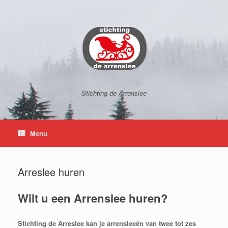
Ga
naar
de
inhoud
Stichting de Arrenslee
Menu
Arreslee huren
Wilt u een Arrenslee huren?
Stichting de Arreslee kan je arrensleeën van twee tot zes