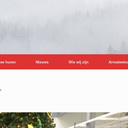
lee huren
Nieuws
Wie wij zijn
Arresleeto
e