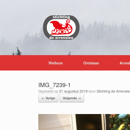
Ga
naar
de
inhoud
Welkom
Ontstaan
Arres
IMG_7239-1
Geplaatst op
21 augustus 2019
door
Stichting de Arrensle
← Vorige
Volgende →