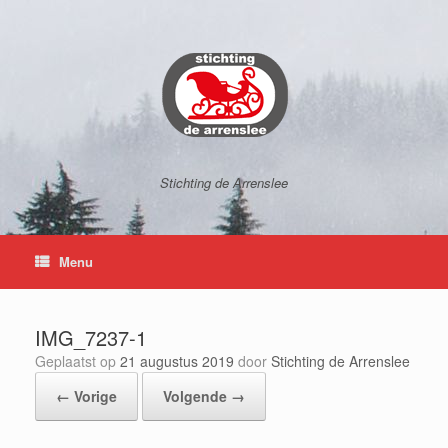
Ga
naar
de
inhoud
Stichting de Arrenslee
Menu
IMG_7237-1
Geplaatst op
21 augustus 2019
door
Stichting de Arrenslee
← Vorige
Volgende →