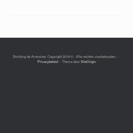
Stichting de Arrenslee, Copyright 2019 © - Alle rechten voorbehouden.
Privacybeleid
Thema door
SiteOrigin