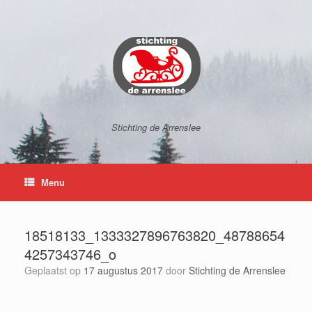
Ga
naar
de
inhoud
Stichting de Arrenslee
Menu
18518133_1333327896763820_48788654
4257343746_o
Geplaatst op
17 augustus 2017
door
Stichting de Arrenslee