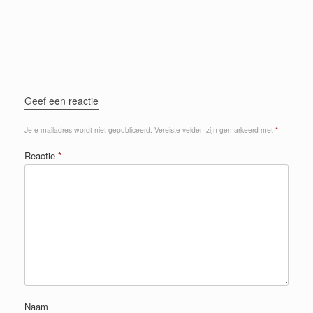
Geef een reactie
Je e-mailadres wordt niet gepubliceerd.
Vereiste velden zijn gemarkeerd met
*
Reactie
*
Naam