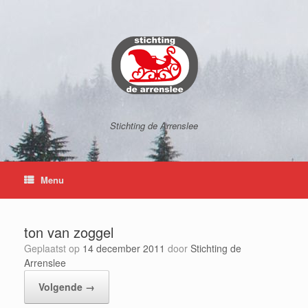
Ga
naar
de
inhoud
Stichting de Arrenslee
Menu
ton van zoggel
Geplaatst op
14 december 2011
door
Stichting de
Arrenslee
Volgende →