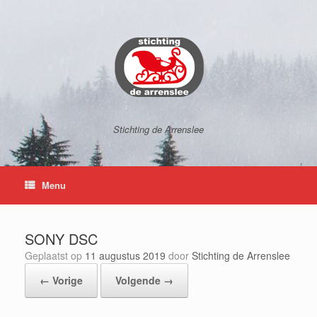
Ga
naar
de
inhoud
Stichting de Arrenslee
Menu
SONY DSC
Geplaatst op
11 augustus 2019
door
Stichting de Arrenslee
← Vorige
Volgende →