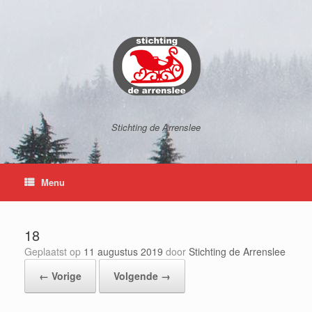
Ga
naar
de
inhoud
Stichting de Arrenslee
Menu
18
Geplaatst op
11 augustus 2019
door
Stichting de Arrenslee
← Vorige
Volgende →