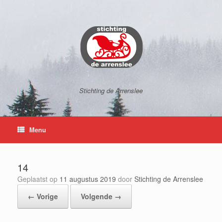
Ga
naar
de
inhoud
Stichting de Arrenslee
Menu
14
Geplaatst op
11 augustus 2019
door
Stichting de Arrenslee
← Vorige
Volgende →