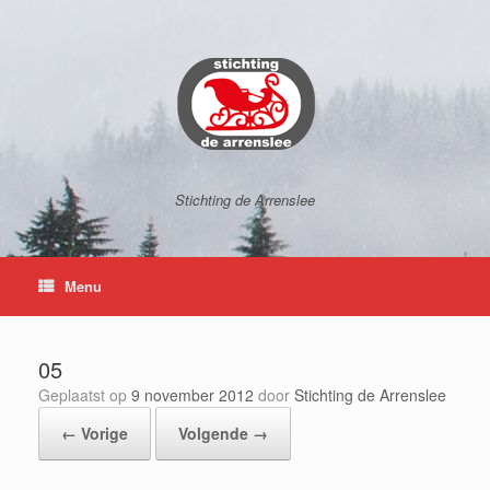
Ga
naar
de
inhoud
Stichting de Arrenslee
Menu
05
Geplaatst op
9 november 2012
door
Stichting de Arrenslee
← Vorige
Volgende →