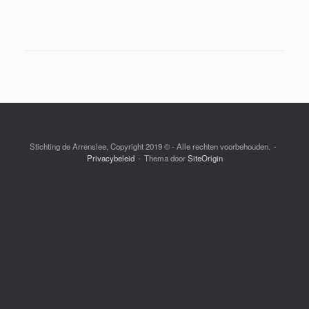
Stichting de Arrenslee, Copyright 2019 © - Alle rechten voorbehouden.
Privacybeleid
Thema door
SiteOrigin