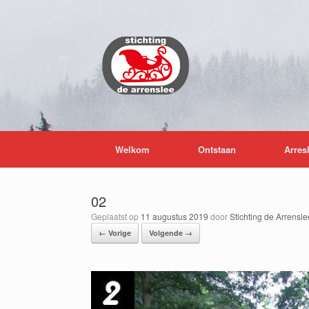
Ga
naar
de
inhoud
Welkom
Ontstaan
Arres
02
Geplaatst op
11 augustus 2019
door
Stichting de Arrensle
← Vorige
Volgende →