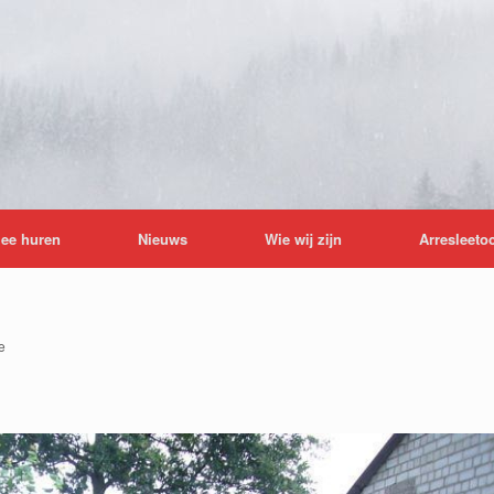
lee huren
Nieuws
Wie wij zijn
Arresleeto
e