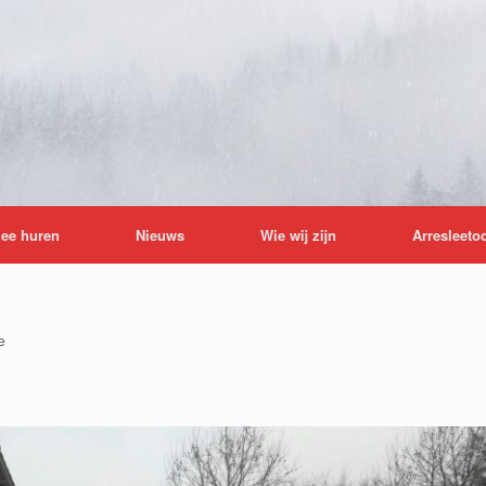
lee huren
Nieuws
Wie wij zijn
Arresleeto
e