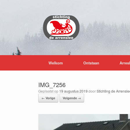
Ga
naar
de
inhoud
Welkom
Ontstaan
Arres
IMG_7256
Geplaatst op
19 augustus 2019
door
Stichting de Arrensle
← Vorige
Volgende →