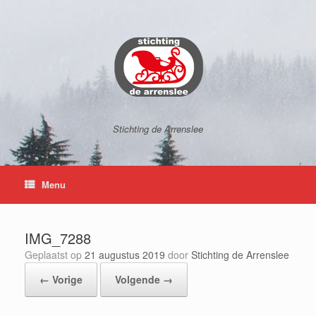
Ga
naar
de
inhoud
Stichting de Arrenslee
Menu
IMG_7288
Geplaatst op
21 augustus 2019
door
Stichting de Arrenslee
← Vorige
Volgende →