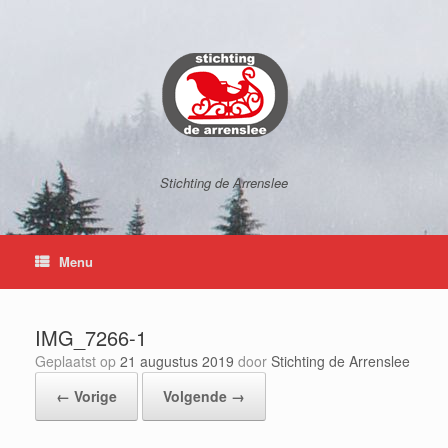
Ga
naar
de
inhoud
Stichting de Arrenslee
Menu
IMG_7266-1
Geplaatst op
21 augustus 2019
door
Stichting de Arrenslee
← Vorige
Volgende →