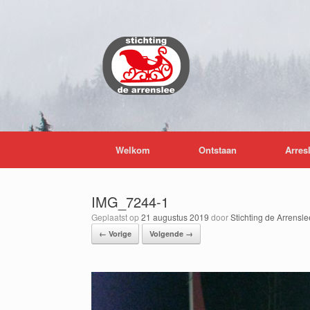
Ga
naar
de
inhoud
Welkom
Ontstaan
Arres
IMG_7244-1
Geplaatst op
21 augustus 2019
door
Stichting de Arrensle
← Vorige
Volgende →