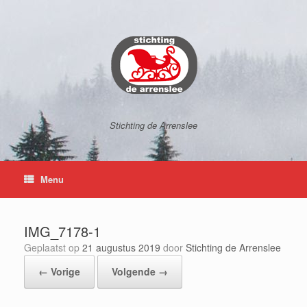
Ga
naar
de
inhoud
Stichting de Arrenslee
Menu
IMG_7178-1
Geplaatst op
21 augustus 2019
door
Stichting de Arrenslee
← Vorige
Volgende →