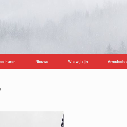
lee huren
Nieuws
Wie wij zijn
Arresleeto
e