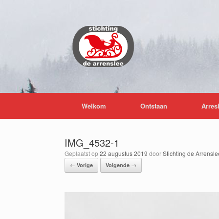
Ga
naar
de
inhoud
Welkom
Ontstaan
Arres
IMG_4532-1
Geplaatst op
22 augustus 2019
door
Stichting de Arrensle
← Vorige
Volgende →