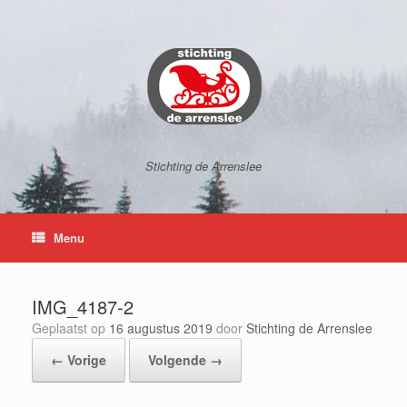
Ga
naar
de
inhoud
Stichting de Arrenslee
Menu
IMG_4187-2
Geplaatst op
16 augustus 2019
door
Stichting de Arrenslee
← Vorige
Volgende →