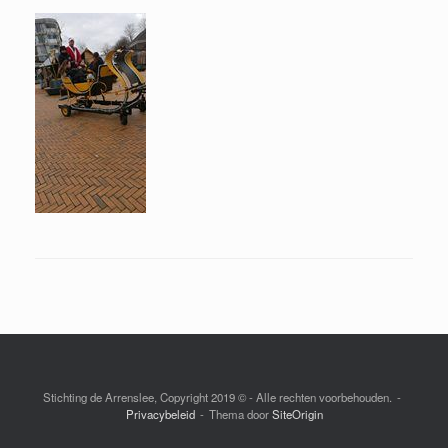
Stichting de Arrenslee, Copyright 2019 © - Alle rechten voorbehouden.
Privacybeleid
Thema door
SiteOrigin