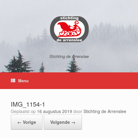
Ga
naar
de
inhoud
Stichting de Arrenslee
Menu
IMG_1154-1
Geplaatst op
16 augustus 2019
door
Stichting de Arrenslee
← Vorige
Volgende →