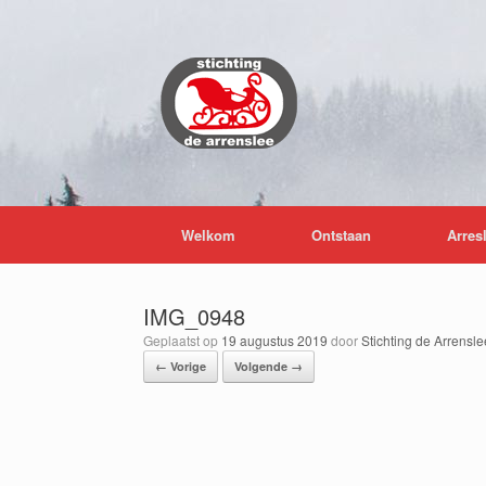
Ga
naar
de
inhoud
Welkom
Ontstaan
Arres
IMG_0948
Geplaatst op
19 augustus 2019
door
Stichting de Arrensle
← Vorige
Volgende →