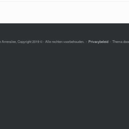
e Arrenslee, Copyright 2019 © - Alle rechten voorbehouden.
Privacybeleid
Thema doo