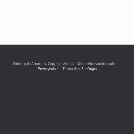
Stichting de Arrenslee, Copyright 2019 © - Alle rechten voorbehouden.
Privacybeleid
Thema door
SiteOrigin