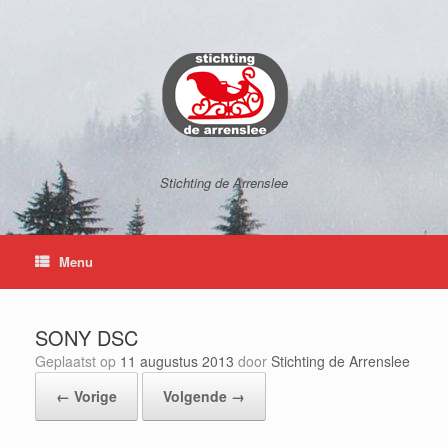
Ga
naar
de
inhoud
Stichting de Arrenslee
Menu
SONY DSC
Geplaatst op
11 augustus 2013
door
Stichting de Arrenslee
← Vorige
Volgende →