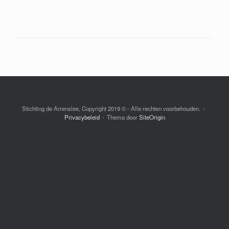
Stichting de Arrenslee, Copyright 2019 © - Alle rechten voorbehouden.
Privacybeleid
Thema door
SiteOrigin