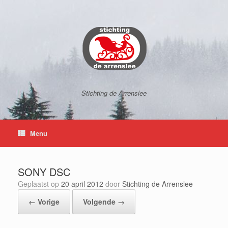
Ga
naar
de
inhoud
Stichting de Arrenslee
Menu
SONY DSC
Geplaatst op
20 april 2012
door
Stichting de Arrenslee
← Vorige
Volgende →