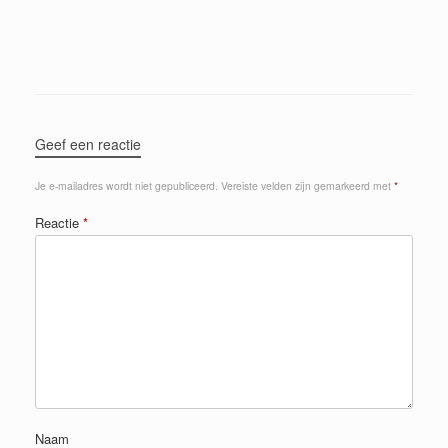
Geef een reactie
Je e-mailadres wordt niet gepubliceerd.
Vereiste velden zijn gemarkeerd met
*
Reactie
*
Naam