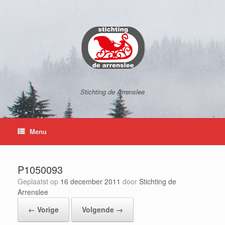
Ga
naar
de
inhoud
Stichting de Arrenslee
Menu
P1050093
Geplaatst op
16 december 2011
door
Stichting de
Arrenslee
← Vorige
Volgende →