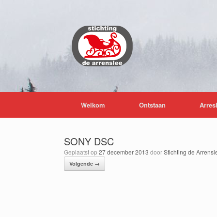
Ga
naar
de
inhoud
Welkom
Ontstaan
Arres
SONY DSC
Geplaatst op
27 december 2013
door
Stichting de Arrensl
Volgende →