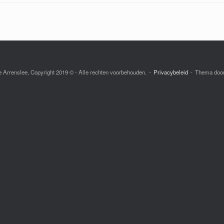
e Arrenslee, Copyright 2019 © - Alle rechten voorbehouden.
Privacybeleid
Thema doo