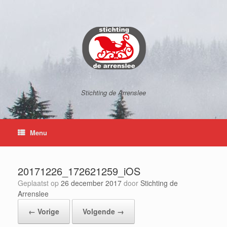
Ga
naar
de
inhoud
Stichting de Arrenslee
Menu
20171226_172621259_iOS
Geplaatst op
26 december 2017
door
Stichting de
Arrenslee
← Vorige
Volgende →