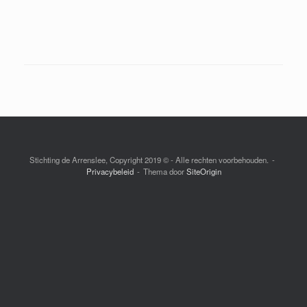
Stichting de Arrenslee, Copyright 2019 © - Alle rechten voorbehouden.
Privacybeleid
Thema door
SiteOrigin