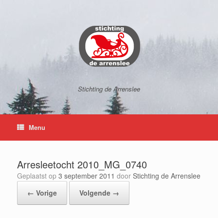
Ga
naar
de
inhoud
Stichting de Arrenslee
Menu
Arresleetocht 2010_MG_0740
Geplaatst op
3 september 2011
door
Stichting de Arrenslee
← Vorige
Volgende →