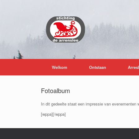
Ga
naar
de
inhoud
Welkom
Ontstaan
Arres
Fotoalbum
In dit gedeelte staat een impressie van evenementen 
[wppa][/wppa]